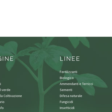
GINE
LINEE
Fertilizzanti
Biologico
i
Ammendanti e Terricci
l verde
Sementi
lla Coltivazione
Difesa naturale
rio
Fungicidi
nfo
Insetticidi