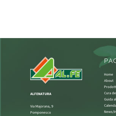
PA
Home
About
Prodott
Cura de
ALFENATURA
Guida a
Calenda
Via Majorana, 9
News/I
Pomponesco