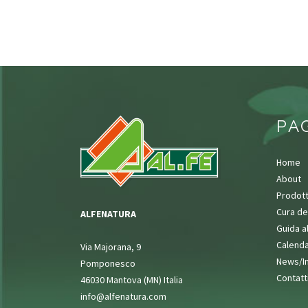
PA
Home
About
Prodott
Cura de
ALFENATURA
Guida a
Calenda
Via Majorana, 9
News/I
Pomponesco
Contatt
46030 Mantova (MN) Italia
info@alfenatura.com