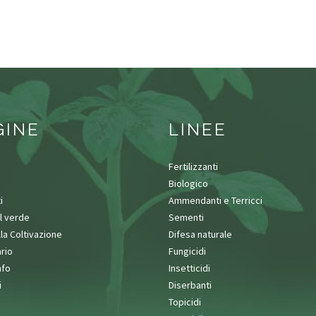
GINE
LINEE
Fertilizzanti
Biologico
i
Ammendanti e Terricci
l verde
Sementi
lla Coltivazione
Difesa naturale
rio
Fungicidi
nfo
Insetticidi
i
Diserbanti
Topicidi