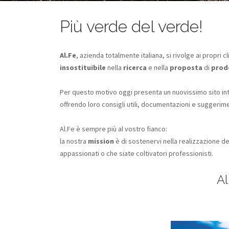
Più verde del verde!
Al.Fe
, azienda totalmente italiana, si rivolge ai propri cli
insostituibile
nella
ricerca
e nella
proposta
di
prodo
Per questo motivo oggi presenta un nuovissimo sito in
offrendo loro consigli utili, documentazioni e suggerimen
Al.Fe è sempre più al vostro fianco:
la nostra
mission
è di sostenervi nella realizzazione del
appassionati o che siate coltivatori professionisti.
Al