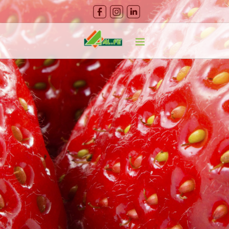
CERCA
HOME
ABOUT
PRODOTTI
CURA DEL VERDE
GUIDA ALLA COLTIVAZIONE