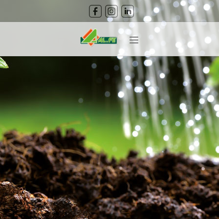
CERCA
HOME
ABOUT
PRODOTTI
CURA DEL VERDE
GUIDA ALLA COLTIVAZIONE