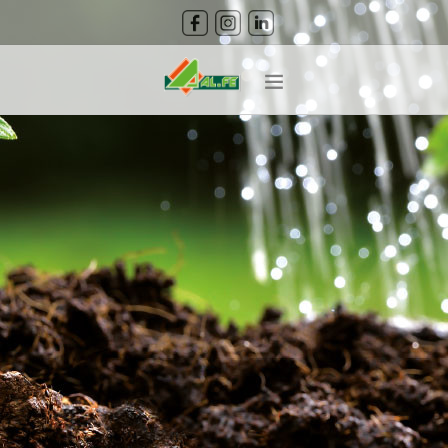
CERCA
HOME
ABOUT
PRODOTTI
CURA DEL VERDE
GUIDA ALLA COLTIVAZIONE