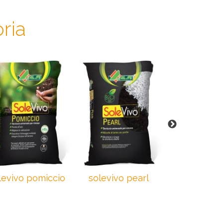
ria
levivo pomiccio
solevivo pearl
solevi
mediterr