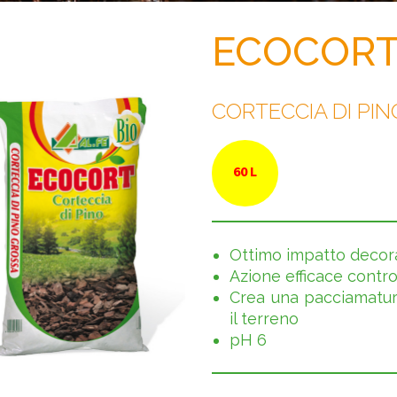
ECOCOR
CORTECCIA DI PI
60 L
Ottimo impatto decor
Azione efficace contro
Crea una pacciamatur
il terreno
pH 6