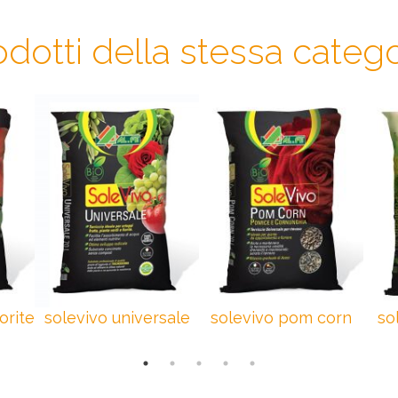
odotti della stessa catego
orite
solevivo universale
solevivo pom corn
so