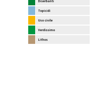
Diserbanti
Topicidi
Uso civile
Verdissimo
Lithos