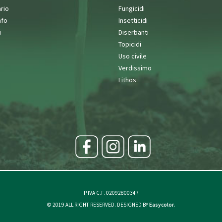
rio
Fungicidi
nfo
Insetticidi
i
Diserbanti
Topicidi
Uso civile
Verdissimo
Lithos
P.IVA C.F. 02092800347
© 2019 ALL RIGHT RESERVED. DESIGNED BY
Easycolor
.