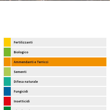
CALENDARIO
NEWS/INFO
CONTATTI
Fertilizzanti
Biologico
Ammendanti e Terricci
Sementi
Difesa naturale
Fungicidi
Insetticidi