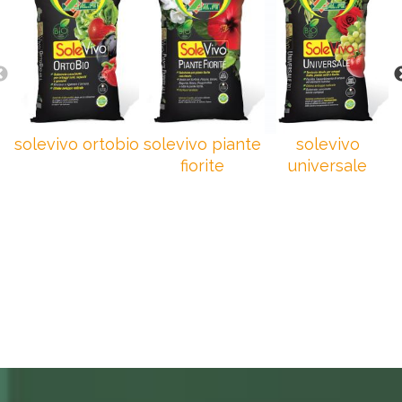
solevivo ortobio
solevivo piante
solevivo
fiorite
universale