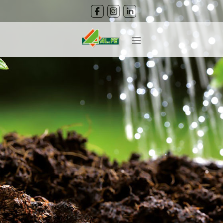
CERCA
HOME
ABOUT
PRODOTTI
CURA DEL VERDE
GUIDA ALLA COLTIVAZIONE